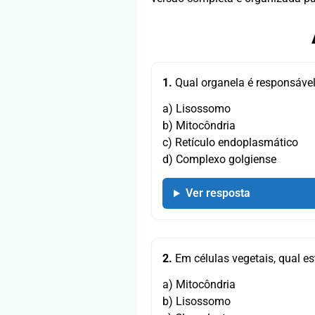
1.
Qual organela é responsável
a) Lisossomo
b) Mitocôndria
c) Retículo endoplasmático
d) Complexo golgiense
Ver resposta
2.
Em células vegetais, qual es
a) Mitocôndria
b) Lisossomo