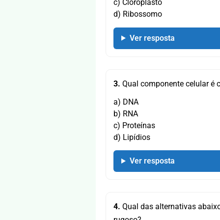
c) Cloroplasto
d) Ribossomo
Ver resposta
3.
Qual componente celular é c
a) DNA
b) RNA
c) Proteínas
d) Lipídios
Ver resposta
4.
Qual das alternativas abaix
rugoso?