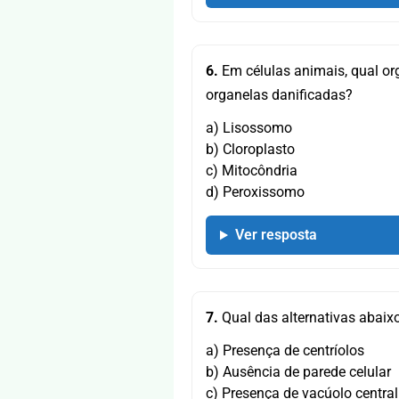
6.
Em células animais, qual org
organelas danificadas?
a) Lisossomo
b) Cloroplasto
c) Mitocôndria
d) Peroxissomo
Ver resposta
7.
Qual das alternativas abaixo
a) Presença de centríolos
b) Ausência de parede celular
c) Presença de vacúolo central