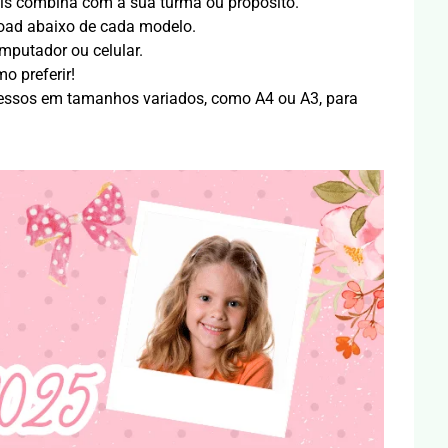
is combina com a sua turma ou propósito.
oad abaixo de cada modelo.
mputador ou celular.
o preferir!
essos em tamanhos variados, como A4 ou A3, para