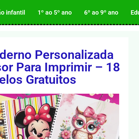
 infantil
1º ao 5º ano
6º ao 9º ano
Ed
derno Personalizada
or Para Imprimir – 18
los Gratuitos