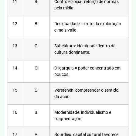
11
B
Controle social: reforço de normas
pela mídia.
12
B
Desigualdade = fruto da exploração
e mais-valia.
13
C
Subcultura: identidade dentro da
cultura dominante.
14
C
Oligarquia = poder concentrado em
poucos.
15
C
Verstehen: compreender o sentido
da ação.
16
B
Modernidade: individualismo e
fragmentação.
17
A
Bourdieu: capital cultural favorece