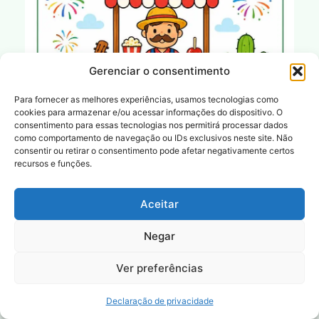
Gerenciar o consentimento
Para fornecer as melhores experiências, usamos tecnologias como
cookies para armazenar e/ou acessar informações do dispositivo. O
consentimento para essas tecnologias nos permitirá processar dados
16 Atividades de Alfabetização com Tema Festa Junina
como comportamento de navegação ou IDs exclusivos neste site. Não
prontas para imprimir
consentir ou retirar o consentimento pode afetar negativamente certos
recursos e funções.
Aceitar
Negar
Ver preferências
Declaração de privacidade
11 Atividades copa do mundo 3º ano prontas para imprimir