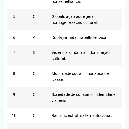
por semelhança.
5
C
Globalização pode gerar
homogeneização cultural.
6
A
Dupla jornada: trabalho + casa.
7
B
Violência simbólica = dominação
cultural.
8
C
Mobilidade social = mudança de
classe.
9
C
Sociedade de consumo = identidade
via bens.
10
C
Racismo estrutural é institucional.