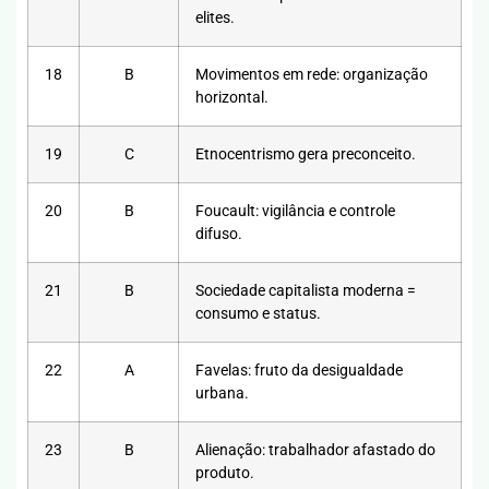
elites.
18
B
Movimentos em rede: organização
horizontal.
19
C
Etnocentrismo gera preconceito.
20
B
Foucault: vigilância e controle
difuso.
21
B
Sociedade capitalista moderna =
consumo e status.
22
A
Favelas: fruto da desigualdade
urbana.
23
B
Alienação: trabalhador afastado do
produto.